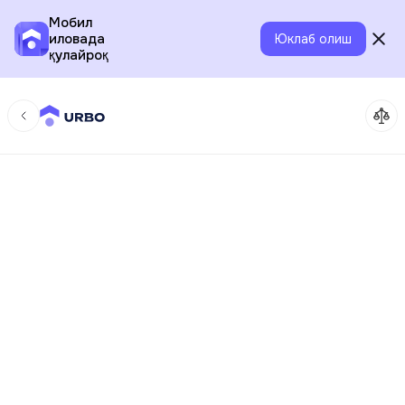
Мобил
иловада
Юклаб олиш
қулайроқ