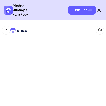
Мобил
иловада
Юклаб олиш
қулайроқ