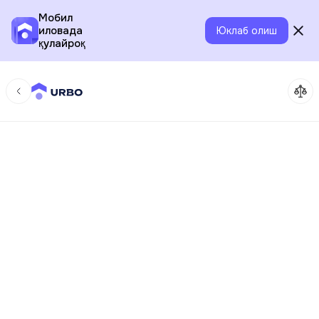
Мобил
иловада
Юклаб олиш
қулайроқ