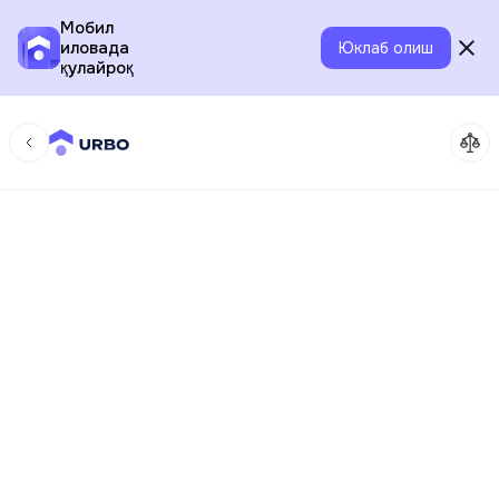
Мобил
иловада
Юклаб олиш
қулайроқ