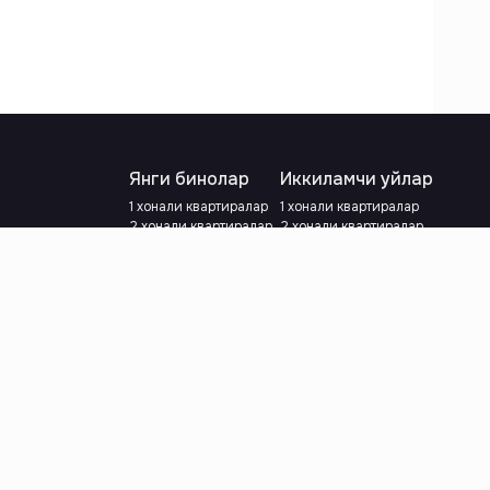
Янги бинолар
Иккиламчи уйлар
1 хонали квартиралар
1 хонали квартиралар
2 хонали квартиралар
2 хонали квартиралар
3 хонали квартиралар
3 хонали квартиралар
Метрога яқин
Тамирланган
Кредит режаси мавжуд
Метрога яқин
Ипотека
лар
Валютани танланг
:
сўм
й.е.
Тилни танланг
: