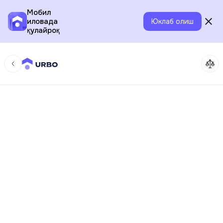
Мобил
иловада
Юклаб олиш
қулайроқ