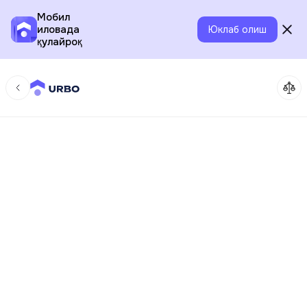
Мобил
иловада
Юклаб олиш
қулайроқ