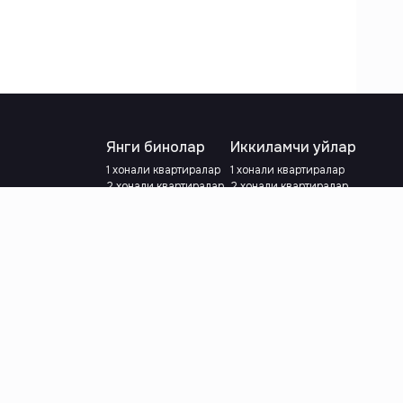
Янги бинолар
Иккиламчи уйлар
1 хонали квартиралар
1 хонали квартиралар
2 хонали квартиралар
2 хонали квартиралар
3 хонали квартиралар
3 хонали квартиралар
Метрога яқин
Тамирланган
Кредит режаси мавжуд
Метрога яқин
Ипотека
лар
Валютани танланг
:
сўм
й.е.
Тилни танланг
: