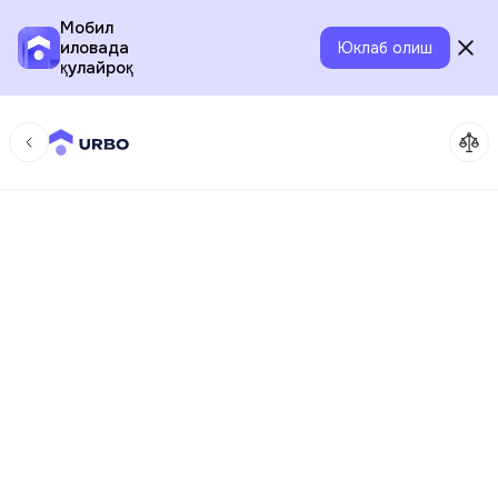
Мобил
иловада
Юклаб олиш
қулайроқ