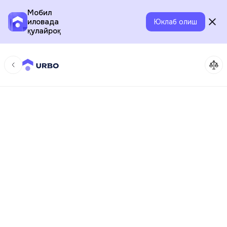
Мобил
иловада
Юклаб олиш
қулайроқ