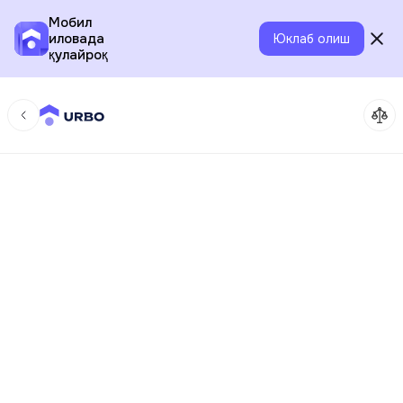
Мобил
иловада
Юклаб олиш
қулайроқ