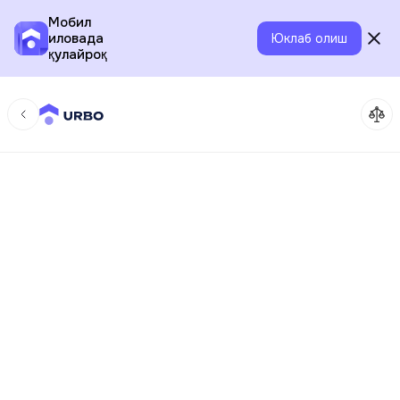
Мобил
иловада
Юклаб олиш
қулайроқ