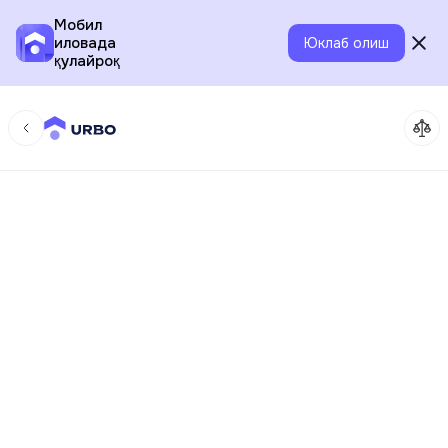
Мобил
иловада
Юклаб олиш
қулайроқ