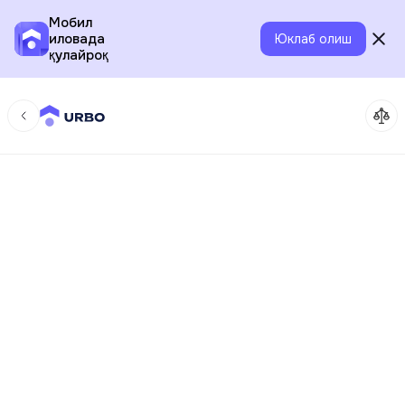
Мобил
иловада
Юклаб олиш
қулайроқ