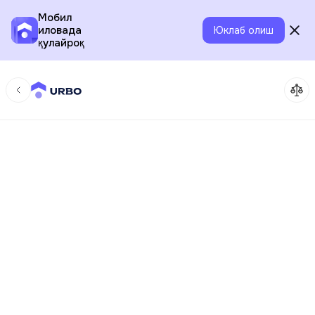
Мобил
иловада
Юклаб олиш
қулайроқ