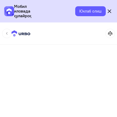
Мобил
иловада
Юклаб олиш
қулайроқ