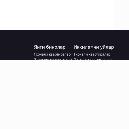
Янги бинолар
Иккиламчи уйлар
1 хонали квартиралар
1 хонали квартиралар
2 хонали квартиралар
2 хонали квартиралар
3 хонали квартиралар
3 хонали квартиралар
Метрога яқин
Тамирланган
Кредит режаси мавжуд
Метрога яқин
Ипотека
лар
Валютани танланг
:
сўм
й.е.
Тилни танланг
: