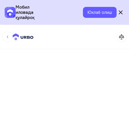
Мобил
иловада
Юклаб олиш
қулайроқ