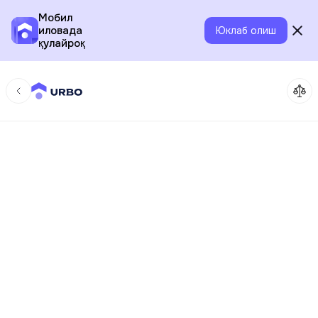
Мобил
иловада
Юклаб олиш
қулайроқ