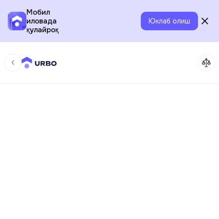
Мобил
иловада
Юклаб олиш
қулайроқ