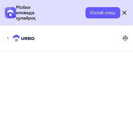
Мобил
иловада
Юклаб олиш
қулайроқ