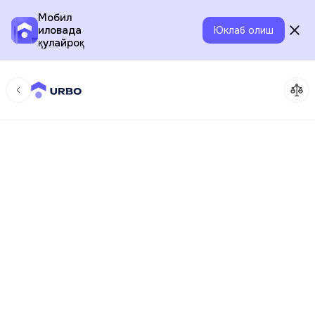
Мобил
иловада
Юклаб олиш
қулайроқ