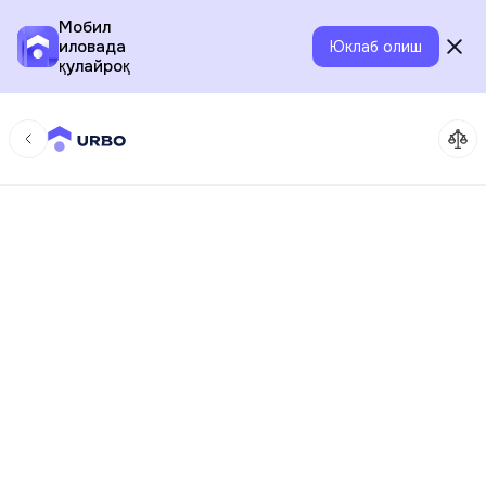
Мобил
иловада
Юклаб олиш
қулайроқ