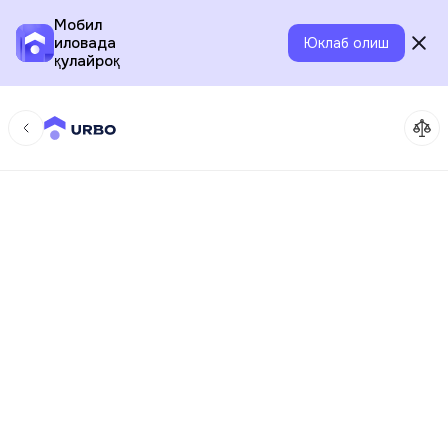
Мобил
иловада
Юклаб олиш
қулайроқ