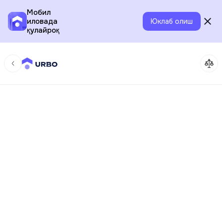
Мобил
иловада
Юклаб олиш
қулайроқ