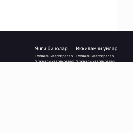
Янги бинолар
Иккиламчи уйлар
1 хонали квартиралар
1 хонали квартиралар
2 хонали квартиралар
2 хонали квартиралар
3 хонали квартиралар
3 хонали квартиралар
Метрога яқин
Тамирланган
Кредит режаси мавжуд
Метрога яқин
Ипотека
лар
Валютани танланг
:
сўм
й.е.
Тилни танланг
: