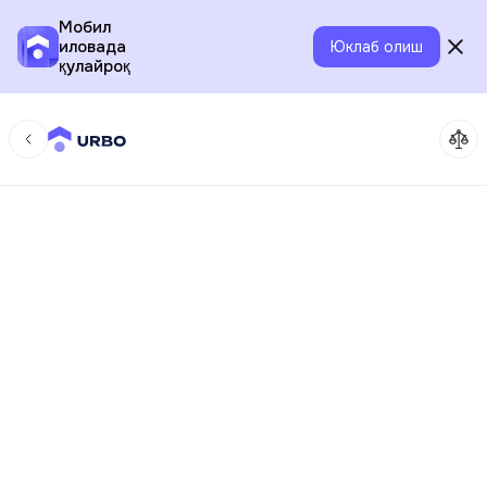
Мобил
иловада
Юклаб олиш
қулайроқ