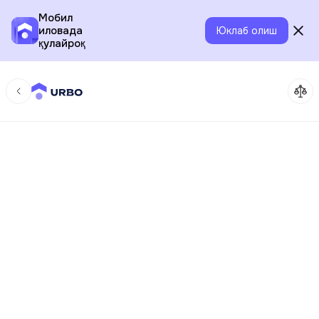
Мобил
иловада
Юклаб олиш
қулайроқ