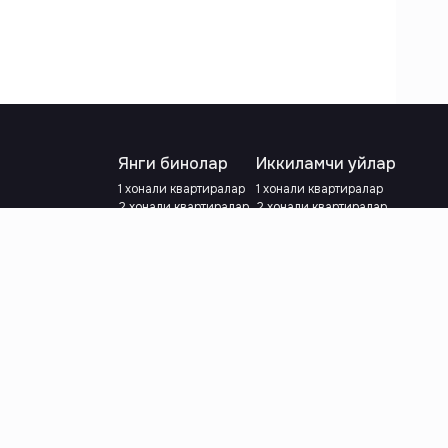
Янги бинолар
Иккиламчи уйлар
1 хонали квартиралар
1 хонали квартиралар
2 хонали квартиралар
2 хонали квартиралар
3 хонали квартиралар
3 хонали квартиралар
Метрога яқин
Тамирланган
Кредит режаси мавжуд
Метрога яқин
Ипотека
лар
Валютани танланг
:
сўм
й.е.
Тилни танланг
: