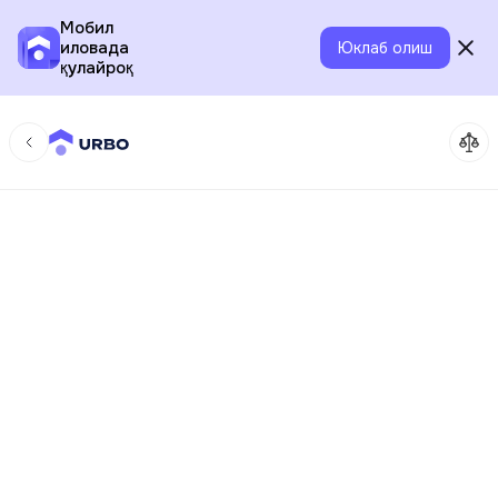
Мобил
иловада
Юклаб олиш
қулайроқ