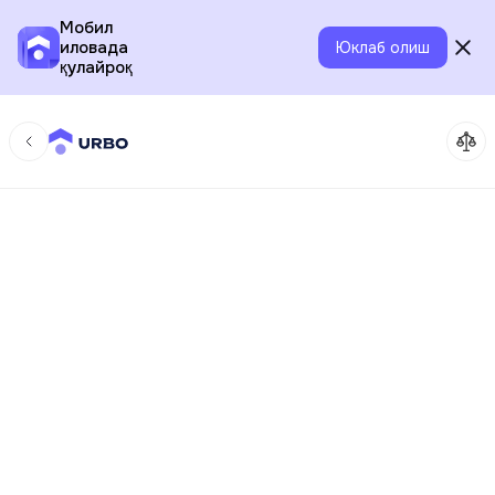
Мобил
иловада
Юклаб олиш
қулайроқ