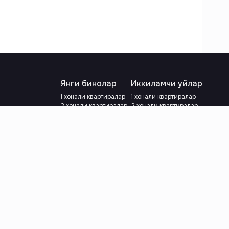
Янги бинолар
Иккиламчи уйлар
1 хонали квартиралар
1 хонали квартиралар
2 хонали квартиралар
2 хонали квартиралар
3 хонали квартиралар
3 хонали квартиралар
Метрога яқин
Тамирланган
Кредит режаси мавжуд
Метрога яқин
Ипотека
лар
Валютани танланг
:
сўм
й.е.
Тилни танланг
: