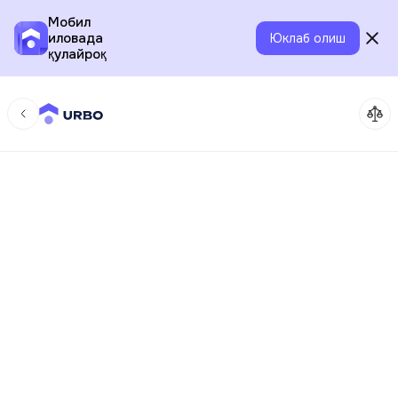
Мобил
иловада
Юклаб олиш
қулайроқ