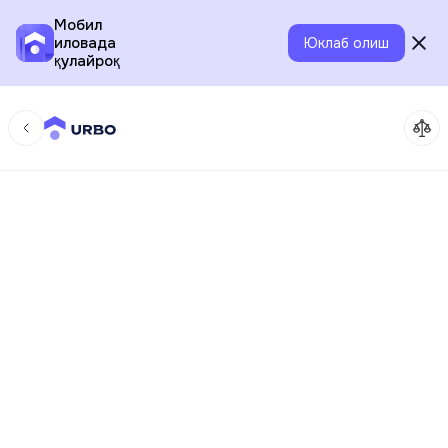
Мобил
иловада
Юклаб олиш
қулайроқ