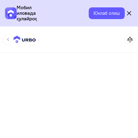
Мобил
иловада
Юклаб олиш
қулайроқ