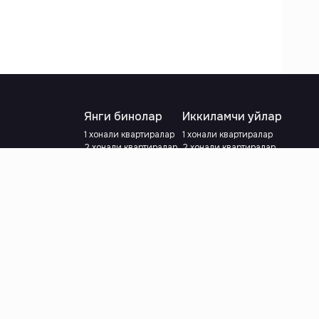
Янги бинолар
Иккиламчи уйлар
1 хонали квартиралар
1 хонали квартиралар
2 хонали квартиралар
2 хонали квартиралар
3 хонали квартиралар
3 хонали квартиралар
Метрога яқин
Тамирланган
Кредит режаси мавжуд
Метрога яқин
Ипотека
лар
Валютани танланг
:
сўм
й.е.
Тилни танланг
: