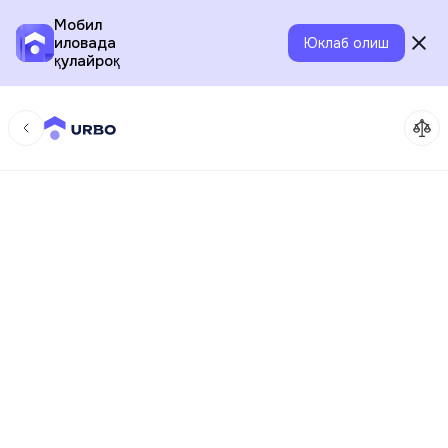
Мобил
иловада
Юклаб олиш
қулайроқ