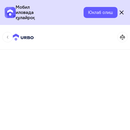
Мобил
иловада
Юклаб олиш
қулайроқ