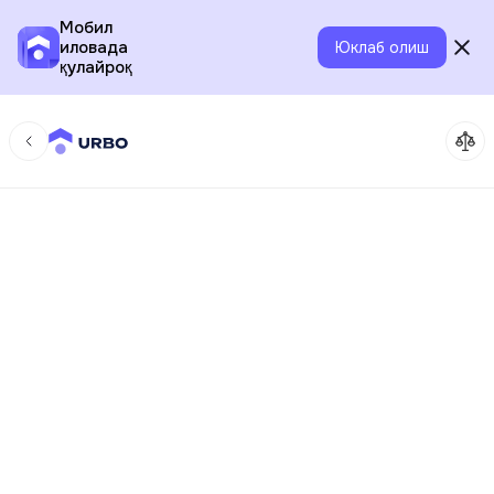
Мобил
иловада
Юклаб олиш
қулайроқ