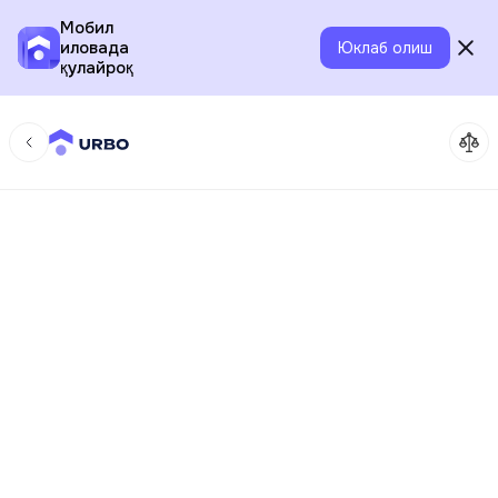
Мобил
иловада
Юклаб олиш
қулайроқ