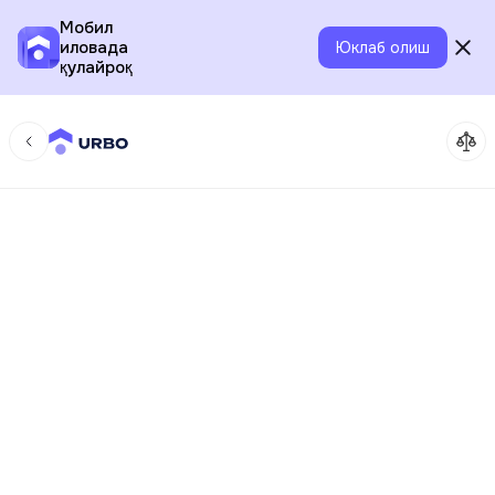
Мобил
иловада
Юклаб олиш
қулайроқ