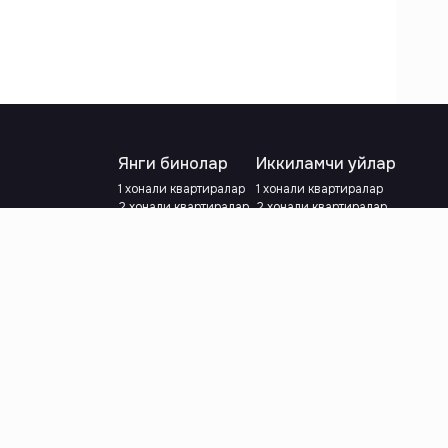
Янги бинолар
Иккиламчи уйлар
1 хонали квартиралар
1 хонали квартиралар
2 хонали квартиралар
2 хонали квартиралар
3 хонали квартиралар
3 хонали квартиралар
Метрога яқин
Тамирланган
Кредит режаси мавжуд
Метрога яқин
Ипотека
лар
Валютани танланг
:
сўм
й.е.
Тилни танланг
: