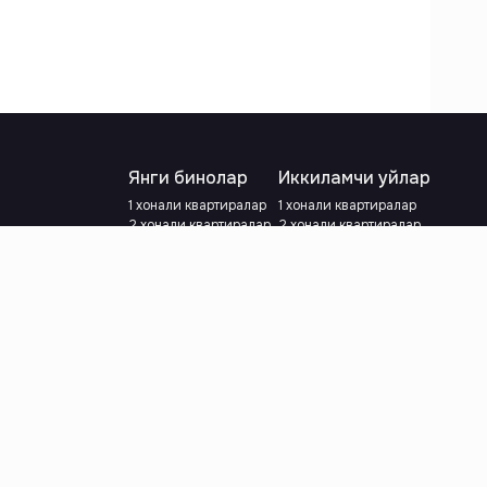
Янги бинолар
Иккиламчи уйлар
1 хонали квартиралар
1 хонали квартиралар
2 хонали квартиралар
2 хонали квартиралар
3 хонали квартиралар
3 хонали квартиралар
Метрога яқин
Тамирланган
Кредит режаси мавжуд
Метрога яқин
Ипотека
лар
Валютани танланг
:
сўм
й.е.
Тилни танланг
: