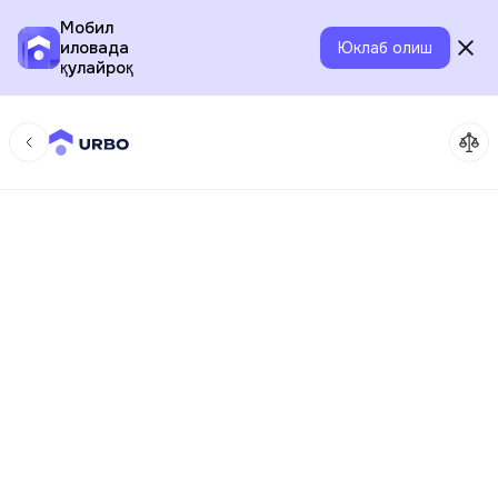
Мобил
иловада
Юклаб олиш
қулайроқ