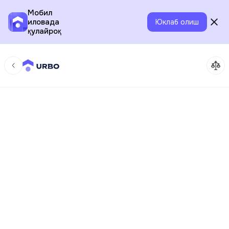
Мобил
иловада
Юклаб олиш
қулайроқ