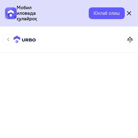
Мобил
иловада
Юклаб олиш
қулайроқ