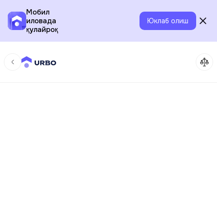
Мобил
иловада
Юклаб олиш
қулайроқ