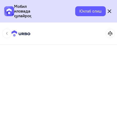
Мобил
иловада
Юклаб олиш
қулайроқ