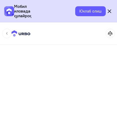
Мобил
иловада
Юклаб олиш
қулайроқ