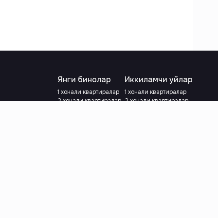
Янги бинолар
Иккиламчи уйлар
1 хонали квартиралар
1 хонали квартиралар
2 хонали квартиралар
2 хонали квартиралар
3 хонали квартиралар
3 хонали квартиралар
Метрога яқин
Тамирланган
Кредит режаси мавжуд
Метрога яқин
Ипотека
лар
Валютани танланг
:
сўм
й.е.
Тилни танланг
: